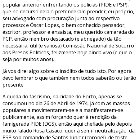
popular anterior enfrentando os policias (PIDE e PSP),
que no decurso dela o pretenderam prender; eu próprio,
seu advogado com procuração junta ao respectivo
processo; e Óscar Lopes, o bem conhecido pensador,
escritor, professor e ensaísta, meu querido camarada do
PCP, então membro destacado (e abnegado) da tão
necessária, útil (e valiosa) Comissão Nacional de Socorro
aos Presos Políticos, felizmente hoje ainda vivo (e que o
seja por muitos anos).
Já vos direi algo sobre o insólito de tudo isto. Por agora
devo lembrar o que também nem todos saberão ou terão
presente.
A queda do fascismo, na cidade do Porto, apenas se
consumou no dia 26 de Abril de 1974, já com as massas
populares a movimentarem-se e a manifestarem-se
publicamente, assim forçando quer à rendição da
famigerada PIDE (DGS), então aqui chefiada pelo depois
muito falado Rosa Casaco, quer à semi- neutralização da
PSP sob comando de Santos Júnior (coronel), de triste