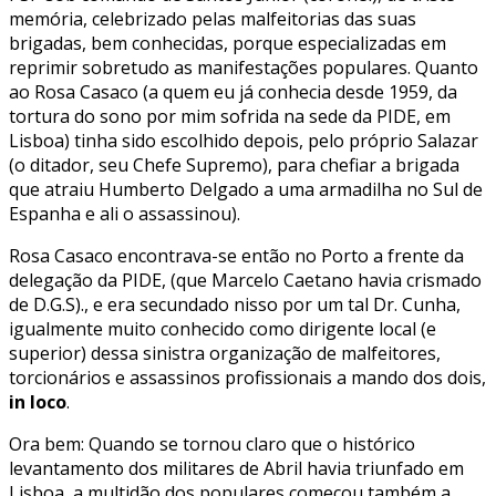
memória, celebrizado pelas malfeitorias das suas
brigadas, bem conhecidas, porque especializadas em
reprimir sobretudo as manifestações populares. Quanto
ao Rosa Casaco (a quem eu já conhecia desde 1959, da
tortura do sono por mim sofrida na sede da PIDE, em
Lisboa) tinha sido escolhido depois, pelo próprio Salazar
(o ditador, seu Chefe Supremo), para chefiar a brigada
que atraiu Humberto Delgado a uma armadilha no Sul de
Espanha e ali o assassinou).
Rosa Casaco encontrava-se então no Porto a frente da
delegação da PIDE, (que Marcelo Caetano havia crismado
de D.G.S)., e era secundado nisso por um tal Dr. Cunha,
igualmente muito conhecido como dirigente local (e
superior) dessa sinistra organização de malfeitores,
torcionários e assassinos profissionais a mando dos dois,
in loco
.
Ora bem: Quando se tornou claro que o histórico
levantamento dos militares de Abril havia triunfado em
Lisboa, a multidão dos populares começou também a