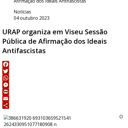
Afirmação dos Ideais Antifascistas
Notícias
04 outubro 2023
URAP organiza em Viseu Sessão
Pública de Afirmação dos Ideais
Antifascistas
Facebook
Twitter
WhatsApp
Messenger
Print
Email
Share
O