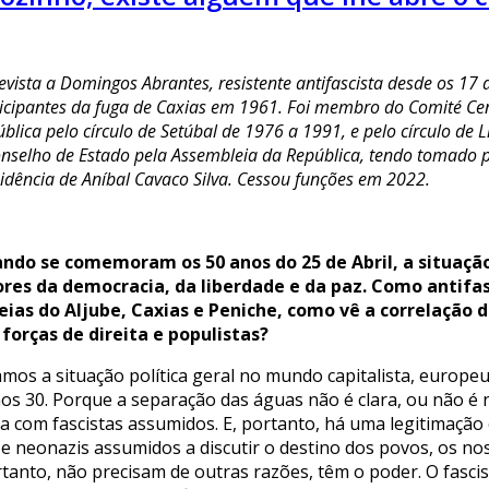
evista a Domingos Abrantes, resistente antifascista desde os 17 
icipantes da fuga de Caxias em 1961. Foi membro do Comité Ce
blica pelo círculo de Setúbal de 1976 a 1991, e pelo círculo de
nselho de Estado pela Assembleia da República, tendo tomado p
idência de Aníbal Cavaco Silva. Cessou funções em 2022.
ndo se comemoram os 50 anos do 25 de Abril, a situação
ores da democracia, da liberdade e da paz. Como antifasc
eias do Aljube, Caxias e Peniche, como vê a correlação 
 forças de direita e populistas?
amos a situação política geral no mundo capitalista, euro
 30. Porque a separação das águas não é clara, ou não é nít
com fascistas assumidos. E, portanto, há uma legitimação e
e neonazis assumidos a discutir o destino dos povos, os nos
ortanto, não precisam de outras razões, têm o poder. O fasc