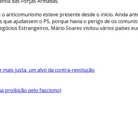
antia das Forças Armadas.
 o anticomunismo esteve presente desde o início. Ainda ante
s que ajudassem o PS, porque havia o perigo de os comunist
gócios Estrangeiros, Mário Soares visitou vários países euro
 mais justa, um alvo da contra-revolução
a proibição pelo fascismo)