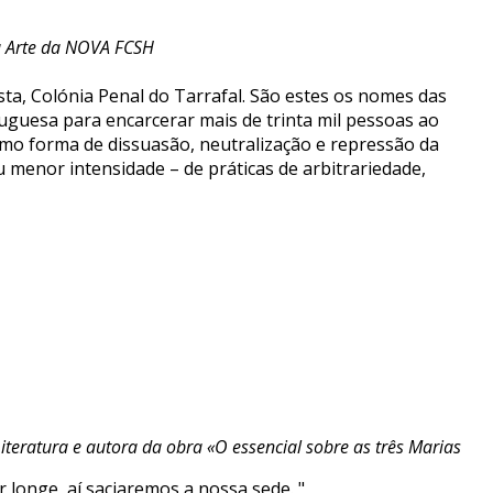
 da Arte da NOVA FCSH
ista, Colónia Penal do Tarrafal. São estes os nomes das
ortuguesa para encarcerar mais de trinta mil pessoas ao
como forma de dissuasão, neutralização e repressão da
u menor intensidade – de práticas de arbitrariedade,
iteratura e autora da obra «O essencial sobre as três Marias
 longe, aí saciaremos a nossa sede. "