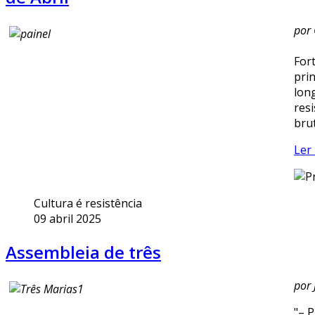
por 
Fort
prin
lon
res
brut
Ler 
Cultura é resistência
09 abril 2025
Assembleia de três
por
"– 