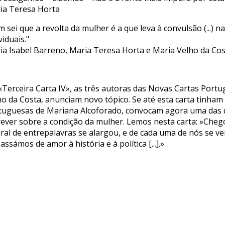
ia Teresa Horta
 sei que a revolta da mulher é a que leva à convulsão (...) 
viduais."
ia Isabel Barreno, Maria Teresa Horta e Maria Velho da Co
«Terceira Carta IV», as três autoras das Novas Cartas Port
ho da Costa, anunciam novo tópico. Se até esta carta tinham
tuguesas de Mariana Alcoforado, convocam agora uma das que
rever sobre a condição da mulher. Lemos nesta carta: »Ch
iral de entrepalavras se alargou, e de cada uma de nós se v
assámos de amor à história e à política [...].»