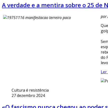
A verdade e a mentira sobre o 25 de 
por 
Que
gol
Sem
esq
reb
do 
lev
Ler 
Cultura é resistência
27 dezembro 2024
«O fascismo nunca chegou ao poder s