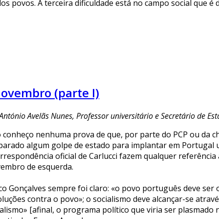
 povos. A terceira dificuldade está no campo social que é 
Novembro (parte I)
António Avelãs Nunes, Professor universitário e Secretário de E
 conheço nenhuma prova de que, por parte do PCP ou da cham
parado algum golpe de estado para implantar em Portugal u
orrespondência oficial de Carlucci fazem qualquer referênci
embro de esquerda.
co Gonçalves sempre foi claro: «o povo português deve ser o 
luções contra o povo»; o socialismo deve alcançar-se através
ialismo» [afinal, o programa político que viria ser plasmado