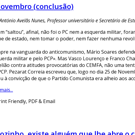
Novembro (conclusão)
António Avelãs Nunes, Professor universitário e Secretário de E
m “saltou”, afinal, não foi o PC nem a esquerda militar, fo
pe de estado, nem tomar o poder, nem fazer nenhuma revolu
pre na vanguarda do anticomunismo, Mário Soares defendeu
uerda militar e pelo PCP». Mas Vasco Lourenço e Franco Ch
elião contra atitudes provocatórias do CEMFA, não uma tent
PCP. Pezarat Correia escreveu que, logo no dia 25 de Novemb
ou à convicção de que o Partido Comunista era alheio aos aco
mais...
ozinho, existe alguém que lhe abre o 