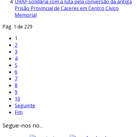
URAP solidária com a luta pela conversão da antiga
Prisão Provincial de Cáceres em Centro Cívico
Memorial
Pág. 1 de 229
1
2
3
4
5
6
7
8
9
10
Seguinte
Fim
Segue-nos no...