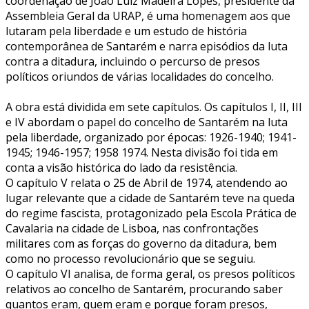
coordenação de João Luiz Madeira Lopes, presidente da
Assembleia Geral da URAP, é uma homenagem aos que
lutaram pela liberdade e um estudo de história
contemporânea de Santarém e narra episódios da luta
contra a ditadura, incluindo o percurso de presos
políticos oriundos de várias localidades do concelho.
A obra está dividida em sete capítulos. Os capítulos I, II, III
e IV abordam o papel do concelho de Santarém na luta
pela liberdade, organizado por épocas: 1926-1940; 1941-
1945; 1946-1957; 1958 1974. Nesta divisão foi tida em
conta a visão histórica do lado da resistência.
O capítulo V relata o 25 de Abril de 1974, atendendo ao
lugar relevante que a cidade de Santarém teve na queda
do regime fascista, protagonizado pela Escola Prática de
Cavalaria na cidade de Lisboa, nas confrontações
militares com as forças do governo da ditadura, bem
como no processo revolucionário que se seguiu.
O capítulo VI analisa, de forma geral, os presos políticos
relativos ao concelho de Santarém, procurando saber
quantos eram, quem eram e porque foram presos,