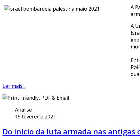
A P
arm
A U
Isr
imp
mort
Entr
Pol
qua
Ler mais...
Análise
19 fevereiro 2021
Do início da luta armada nas antigas 