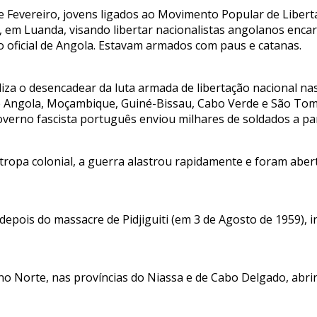
de Fevereiro, jovens ligados ao Movimento Popular de Libert
 em Luanda, visando libertar nacionalistas angolanos encarc
o oficial de Angola. Estavam armados com paus e catanas.
liza o desencadear da luta armada de libertação nacional na
 Angola, Moçambique, Guiné-Bissau, Cabo Verde e São Tomé
verno fascista português enviou milhares de soldados a par
ropa colonial, a guerra alastrou rapidamente e foram aber
depois do massacre de Pidjiguiti (em 3 de Agosto de 1959),
o Norte, nas províncias do Niassa e de Cabo Delgado, abrin