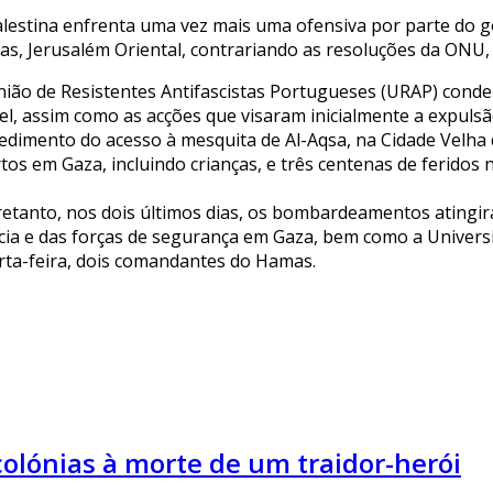
alestina enfrenta uma vez mais uma ofensiva por parte do go
as, Jerusalém Oriental, contrariando as resoluções da ONU,
nião de Resistentes Antifascistas Portugueses (URAP) con
ael, assim como as acções que visaram inicialmente a expulsã
edimento do acesso à mesquita de Al-Aqsa, na Cidade Velha 
os em Gaza, incluindo crianças, e três centenas de feridos n
etanto, nos dois últimos dias, os bombardeamentos atingiram
ícia e das forças de segurança em Gaza, bem como a Univers
rta-feira, dois comandantes do Hamas.
colónias à morte de um traidor-herói