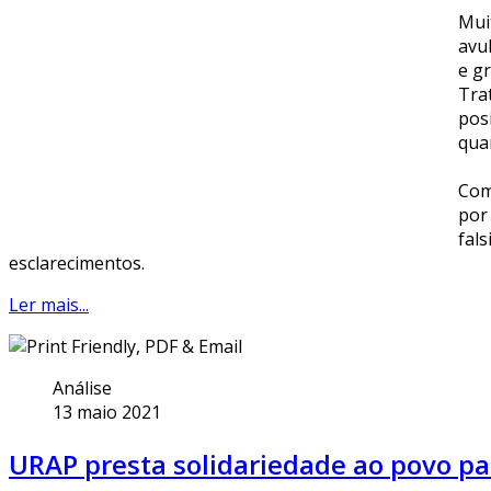
Mui
avu
e gr
Tra
pos
qua
Com
por
fal
esclarecimentos.
Ler mais...
Análise
13 maio 2021
URAP presta solidariedade ao povo pal