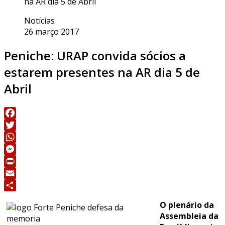
na AR dia 5 de Abril
Notícias
26 março 2017
Peniche: URAP convida sócios a
estarem presentes na AR dia 5 de
Abril
Facebook
Twitter
WhatsApp
Messenger
Print
Email
Share
O plenário da
Assembleia da