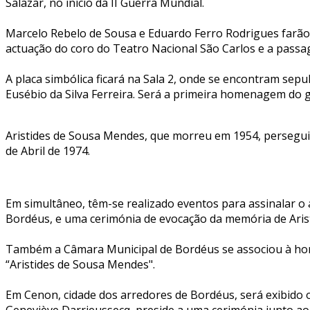
Salazar, no início da II Guerra Mundial.
Marcelo Rebelo de Sousa e Eduardo Ferro Rodrigues farão 
actuação do coro do Teatro Nacional São Carlos e a passa
A placa simbólica ficará na Sala 2, onde se encontram sepu
Eusébio da Silva Ferreira. Será a primeira homenagem do 
Aristides de Sousa Mendes, que morreu em 1954, persegui
de Abril de 1974.
Em simultâneo, têm-se realizado eventos para assinalar 
Bordéus, e uma cerimónia de evocação da memória de Aristi
Também a Câmara Municipal de Bordéus se associou à ho
“Aristides de Sousa Mendes".
Em Cenon, cidade dos arredores de Bordéus, será exibido 
Geneviève Darrieussecq, preside a uma cerimónia junto ao