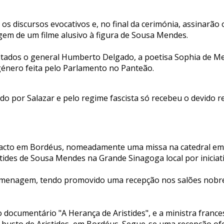
os discursos evocativos e, no final da cerimónia, assinarã
gem de um filme alusivo à figura de Sousa Mendes.
ltados o general Humberto Delgado, a poetisa Sophia de Mell
género feita pelo Parlamento no Panteão.
do por Salazar e pelo regime fascista só recebeu o devido
o acto em Bordéus, nomeadamente uma missa na catedral em 
des de Sousa Mendes na Grande Sinagoga local por iniciativa
menagem, tendo promovido uma recepção nos salões nobre
o documentário "A Herança de Aristides", e a ministra fran
 busto de Aristides, em Bordéus. Segue-se uma recepção of