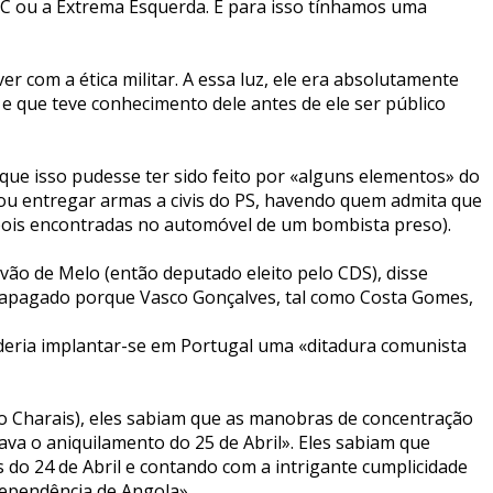
 PC ou a Extrema Esquerda. E para isso tínhamos uma
com a ética militar. A essa luz, ele era absolutamente
 que teve conhecimento dele antes de ele ser público
que isso pudesse ter sido feito por «alguns elementos» do
u entregar armas a civis do PS, havendo quem admita que
depois encontradas no automóvel de um bombista preso).
ão de Melo (então deputado eleito pelo CDS), disse
foi apagado porque Vasco Gonçalves, tal como Costa Gomes,
oderia implantar-se em Portugal uma «ditadura comunista
o Charais), eles sabiam que as manobras de concentração
va o aniquilamento do 25 de Abril». Eles sabiam que
es do 24 de Abril e contando com a intrigante cumplicidade
ndependência de Angola».