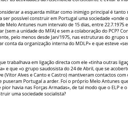
nsiderar a esquerda militar como inimigo principal é tanto 
ser possível construir em Portugal uma sociedade «onde o 
 Melo Antunes num intervalo de 15 dias, entre 22.7.1975 e 7
ar (sem a unidade do MFA) e sem a colaboração do PCP? Conf
nte, pelo menos desde Jan/1975, nas estruturas do grupo sp
ar conta da organização interna do MDLP» e que esteve «se
ue trabalhava em ligação directa com ele «tinha outras li
ta» e que «o grupo saudosista do 24 de Abril, que se acobe
e (Vítor Alves e Canto e Castro) mantiveram contactos com
e puseram Portugal a arder. Foi o próprio Melo Antunes que
 pior havia nas Forças Armadas», de tal modo que o ELP e o
ruir uma sociedade socialista?