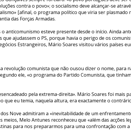
luções contra o povo»; o socialismo deve alcançar-se através
ialismo» [afinal, o programa político que viria ser plasmado
antia das Forças Armadas.
 o anticomunismo esteve presente desde o início. Ainda ante
s que ajudassem o PS, porque havia o perigo de os comunist
gócios Estrangeiros, Mário Soares visitou vários países euro
uma revolução comunista que não ousou dizer o nome, para nã
 segundo ele, «o programa do Partido Comunista, que tinham
esencadeado pela extrema-direita». Mário Soares foi mais p
 «o que eu temia, naquela altura, era exactamente o contrá
 dos Nove admitiram a «inevitabilidade de um enfrentament
m os meios, Melo Antunes reconheceu que «além das acções l
tinas para nos prepararmos para uma confrontação com a es