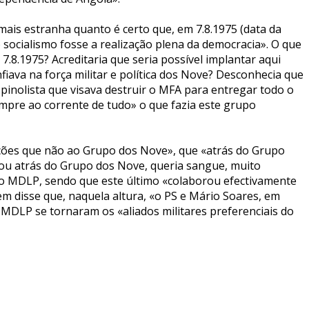
mais estranha quanto é certo que, em 7.8.1975 (data da
socialismo fosse a realização plena da democracia». O que
.8.1975? Acreditaria que seria possível implantar aqui
iava na força militar e política dos Nove? Desconhecia que
inolista que visava destruir o MFA para entregar todo o
mpre ao corrente de tudo» o que fazia este grupo
gações que não ao Grupo dos Nove», que «atrás do Grupo
rtou atrás do Grupo dos Nove, queria sangue, muito
 o MDLP, sendo que este último «colaborou efectivamente
m disse que, naquela altura, «o PS e Mário Soares, em
 MDLP se tornaram os «aliados militares preferenciais do