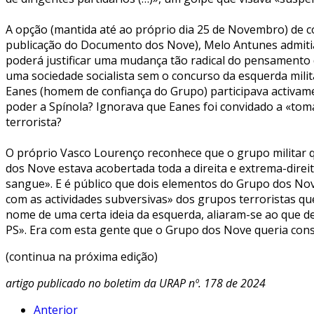
A opção (mantida até ao próprio dia 25 de Novembro) de co
publicação do Documento dos Nove), Melo Antunes admitia 
poderá justificar uma mudança tão radical do pensamento de
uma sociedade socialista sem o concurso da esquerda milit
Eanes (homem de confiança do Grupo) participava activame
poder a Spínola? Ignorava que Eanes foi convidado a «tom
terrorista?
O próprio Vasco Lourenço reconhece que o grupo militar q
dos Nove estava acobertada toda a direita e extrema-direi
sangue». E é público que dois elementos do Grupo dos Nov
com as actividades subversivas» dos grupos terroristas qu
nome de uma certa ideia da esquerda, aliaram-se ao que de
PS». Era com esta gente que o Grupo dos Nove queria const
(continua na próxima edição)
artigo publicado no boletim da URAP nº. 178 de 2024
Anterior