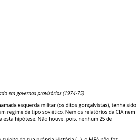
stado em governos provisórios (1974-75)
ada esquerda militar (os ditos gonçalvistas), tenha sido
m regime de tipo soviético. Nem os relatórios da CIA nem
a a esta hipótese. Não houve, pois, nenhum 25 de
sujeito da sua própria História (…), o MFA não faz