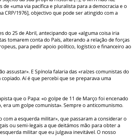
 de «uma via pacífica e pluralista para a democracia e o
 na CRP/1976], objectivo que pode ser atingido com a
s do 25 de Abril, antecipando que «alguma coisa iria
as tomarem conta do País, alterando a relação de forças
peus, para pedir apoio político, logístico e financeiro ao
o assustar». E Spínola falaria das «raízes comunistas do
 copiado. Aí é que percebi que se preparava uma
apista que o Papa: «o golpe de 11 de Março foi encenado
rio, era um golpe comunista». Sempre o anticomunismo.
o com a esquerda militar», que passaram a considerar o
egais ou semi-legais a que deitámos mão para obter a
querda militar que eu julgava inevitável. O nosso