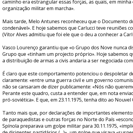
caminho era estrangular essas forças, as quais, em minha
organização militar em marcha».
Mais tarde, Melo Antunes reconheceu que o Documento dos 
condenável». E hoje sabemos que Carlucci teve reuniões c
(Vítor Alves admitiu que foi ele que o deu a conhecer a Carlu
Vasco Lourenço garantiu que «o Grupo dos Nove nunca dist
Grupo que «tinham um projecto próprio». Hoje sabemos q
a distribuição de armas a civis andaria a ser negociada 
É claro que este comportamento potenciou o despoletar de
claramente: «entre uma guerra civil e um governo comunista
não se cansaram de dizer publicamente: «Nós não queremos
Perante este quadro, custa a entender que, em nota envia
pró-soviética». E que, em 23.11.1975, tenha dito ao Nouv
Tanto mais que, por declarações de importantes elemento
de paraquedistas e outras forças no Norte do País «escon
Spínola preparava um golpe militar para 30.11.1975, «implic
de dirigentes partidários (…)», um golpe que visava «suspe