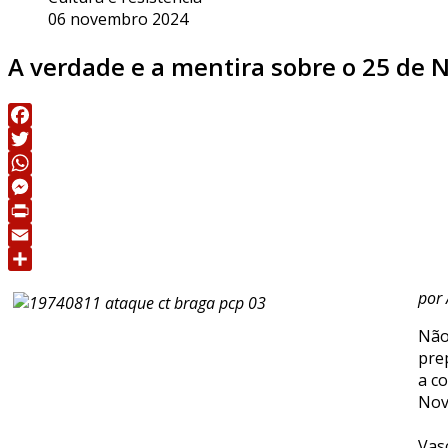
06 novembro 2024
A verdade e a mentira sobre o 25 de 
Facebook
Twitter
WhatsApp
Messenger
Print
Email
Share
por 
Não
pre
a c
Nov
Vas