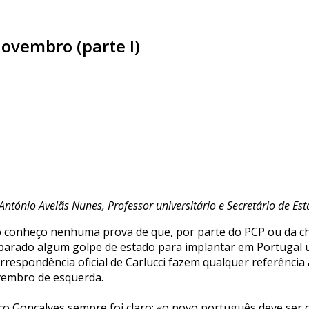
Novembro (parte I)
António Avelãs Nunes, Professor universitário e Secretário de E
 conheço nenhuma prova de que, por parte do PCP ou da cham
parado algum golpe de estado para implantar em Portugal u
orrespondência oficial de Carlucci fazem qualquer referênci
embro de esquerda.
co Gonçalves sempre foi claro: «o povo português deve ser o 