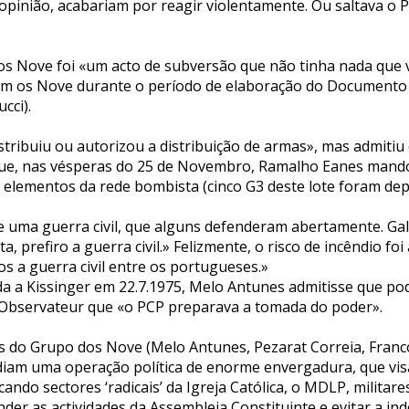
 opinião, acabariam por reagir violentamente. Ou saltava o
Nove foi «um acto de subversão que não tinha nada que ver 
om os Nove durante o período de elaboração do Documento e
cci).
ribuiu ou autorizou a distribuição de armas», mas admitiu 
ue, nas vésperas do 25 de Novembro, Ramalho Eanes mando
com elementos da rede bombista (cinco G3 deste lote foram 
 uma guerra civil, que alguns defenderam abertamente. Galv
, prefiro a guerra civil.» Felizmente, o risco de incêndio 
 a guerra civil entre os portugueses.»
da a Kissinger em 22.7.1975, Melo Antunes admitisse que p
el Observateur que «o PCP preparava a tomada do poder».
s do Grupo dos Nove (Melo Antunes, Pezarat Correia, Franc
diam uma operação política de enorme envergadura, que visa
ando sectores ‘radicais’ da Igreja Católica, o MDLP, militar
nder as actividades da Assembleia Constituinte e evitar a i