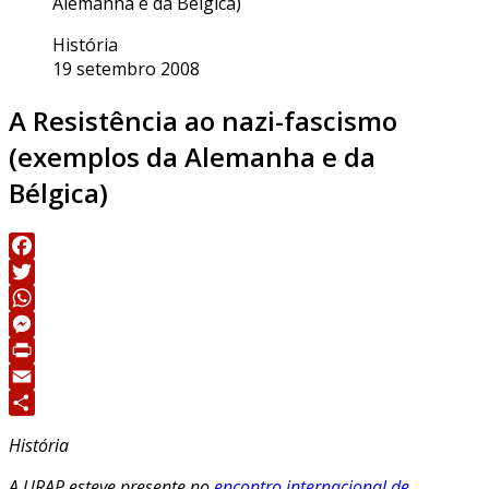
Alemanha e da Bélgica)
História
19 setembro 2008
A Resistência ao nazi-fascismo
(exemplos da Alemanha e da
Bélgica)
Facebook
Twitter
WhatsApp
Messenger
Print
Email
Share
História
A URAP esteve presente no
encontro internacional de