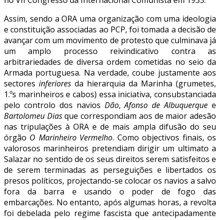
Assim, sendo a ORA uma organização com uma ideologia
e constituição associadas ao PCP, foi tomada a decisão de
avançar com um movimento de protesto que culminava já
um amplo processo reivindicativo contra as
arbitrariedades de diversa ordem cometidas no seio da
Armada portuguesa. Na verdade, coube justamente aos
sectores
inferiores
da hierarquia da Marinha (grumetes,
1.ºs marinheiros e cabos) essa iniciativa, consubstanciada
pelo controlo dos navios
Dão
,
Afonso de Albuquerque
e
Bartolomeu Dias
que correspondiam aos de maior adesão
nas tripulações à ORA e de mais ampla difusão do seu
órgão
O Marinheiro Vermelho
. Como objectivos finais, os
valorosos marinheiros pretendiam dirigir um ultimato a
Salazar no sentido de os seus direitos serem satisfeitos e
de serem terminadas as perseguições e libertados os
presos políticos, projectando-se colocar os navios a salvo
fora da barra e usando o poder de fogo das
embarcações. No entanto, após algumas horas, a revolta
foi debelada pelo regime fascista que antecipadamente