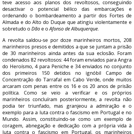
teve acesso aos planos dos revoltosos, conseguindo
desactivar o potencial bélico das embarcações e
ordenando o bombardeamento a partir dos Fortes de
Almada e do Alto do Duque que atingiu violentamente e
sobretudo o
Dão
e o
Afonso de Albuquerque
.
A revolta saldou-se por doze marinheiros mortos, 208
marinheiros presos e demitidos a que se juntam a prisão
de 30 marinheiros ainda antes da sua eclosão. Foram
condenados 82 revoltosos: 44 foram enviados para Angra
do Heroísmo, 4 para Peniche e 34 enviados no conjunto
dos primeiros 150 detidos no ignóbil Campo de
Concentração do Tarrafal em Cabo Verde, onde muitos
arcaram com penas entre os 16 e os 20 anos de prisão
política. Como se veio a verificar e os próprios
marinheiros concluíram posteriormente, a revolta não
podia ter triunfado, mas granjeou a admiração e o
exemplo para a luta contra o fascismo em Portugal e no
Mundo. Assim, constituindo-se como um exemplo de
coragem, abnegação e dedicação com a própria vida à
luta contra o fascismo em Portugal, os marinheiros