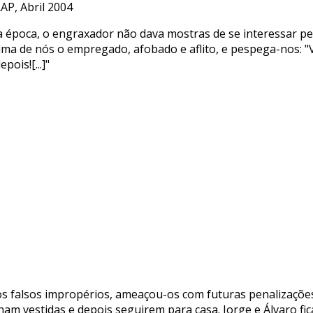
P, Abril 2004
a época, o engraxador não dava mostras de se interessar p
ma de nós o empregado, afobado e aflito, e pespega-nos: "V
ois![...]"
m os falsos impropérios, ameaçou-os com futuras penalizaç
am vestidas e depois seguirem para casa. Jorge e Álvaro f