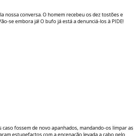
ela nossa conversa. O homem recebeu os dez tostões e
ão-se embora já! O bufo já está a denunciá-los à PIDE!
ões caso fossem de novo apanhados, mandando-os limpar as
icaram estupefactos com a encenação levada a cabo pelo