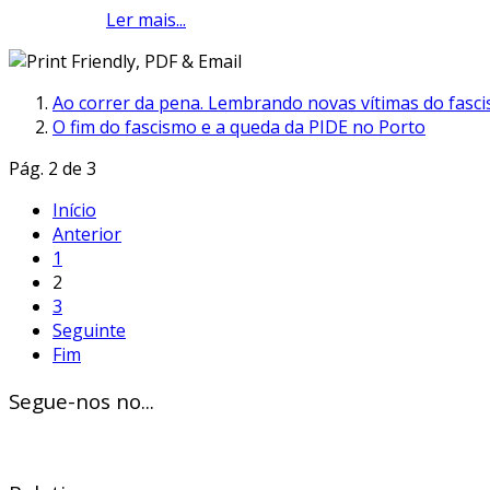
Ler mais...
Ao correr da pena. Lembrando novas vítimas do fasci
O fim do fascismo e a queda da PIDE no Porto
Pág. 2 de 3
Início
Anterior
1
2
3
Seguinte
Fim
Segue-nos no...