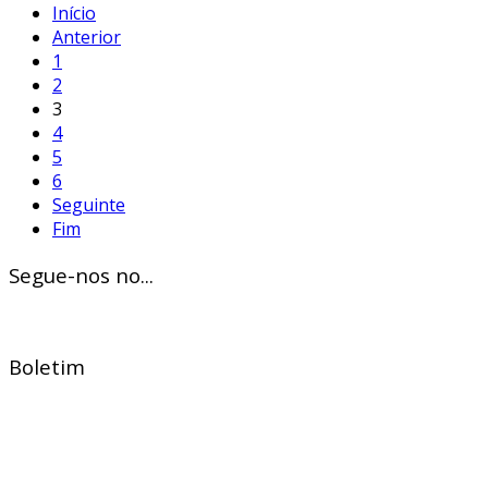
Início
Anterior
1
2
3
4
5
6
Seguinte
Fim
Segue-nos no...
Boletim