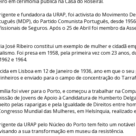
eiro em cerimónia pública na Casa do Roseiral.
irigente e fundadora da URAP, foi activista do Movimento 
tuguês (MDP), do Partido Comunista Português, desde 1956, 
fissionais de Seguros. Após o 25 de Abril foi membro da As
ia José Ribeiro constitui um exemplo de mulher e cidadã emp
ialismo. Foi presa em 1958, pela primeira vez com 23 anos, d
1962 e 1964.
cida em Lisboa em 12 de Janeiro de 1936, ano em que o seu p
inheiros e enviado para o campo de concentração do Tarrafa
amília foi viver para o Porto, e começou a trabalhar na Com
issão de Jovens de Apoio à Candidatura de Humberto Delgad
peito pelas raparigas e pela Igualdade de Direitos entre h
Congresso Mundial das Mulheres, em Helsínquia, realizado 
irigente da URAP pelo Núcleo do Porto tem feito um notável
 visando a sua transformação em museu da resistência.