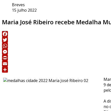
Breves
15 julho 2022
Maria José Ribeiro recebe Medalha Mu
Facebook
Twitter
WhatsApp
Messenger
Print
Email
Share
Mar
9 d
pelo
A d
no 