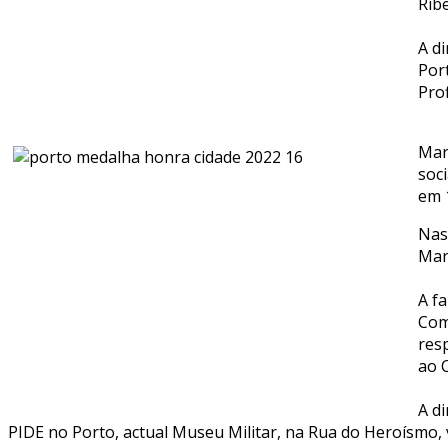
Rib
A d
Por
Pro
Mar
soc
em 
Nas
Mar
A f
Com
res
ao 
A d
PIDE no Porto, actual Museu Militar, na Rua do Heroísmo,