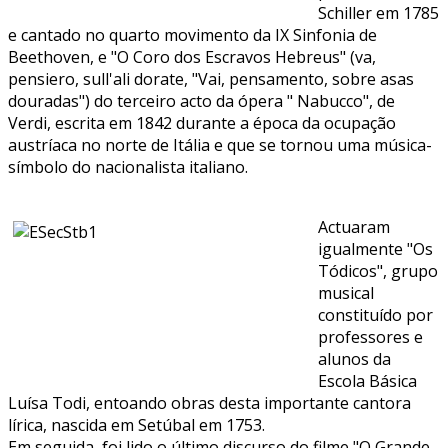
Schiller em 1785
e cantado no quarto movimento da IX Sinfonia de
Beethoven, e "O Coro dos Escravos Hebreus" (va,
pensiero, sull'ali dorate, "Vai, pensamento, sobre asas
douradas") do terceiro acto da ópera " Nabucco", de
Verdi, escrita em 1842 durante a época da ocupação
austríaca no norte de Itália e que se tornou uma música-
símbolo do nacionalista italiano.
Actuaram
igualmente "Os
Tódicos", grupo
musical
constituído por
professores e
alunos da
Escola Básica
Luísa Todi, entoando obras desta importante cantora
lírica, nascida em Setúbal em 1753.
Em seguida, foi lido o último discurso do filme "O Grande