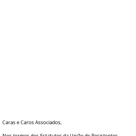
Caras e Caros Associados,
Nos termos dos Estatutos da União de Resistentes