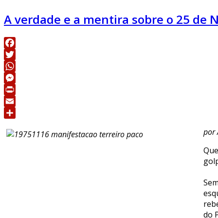
A verdade e a mentira sobre o 25 de 
Facebook
Twitter
WhatsApp
Messenger
Print
Email
Share
por 
Que
gol
Sem
esq
reb
do 