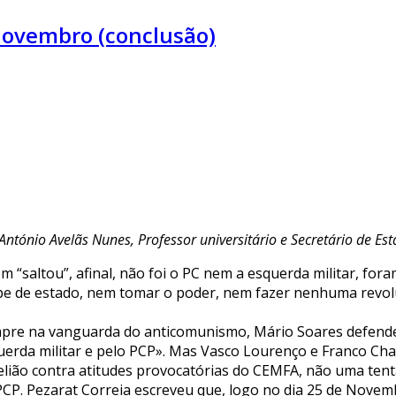
Novembro (conclusão)
António Avelãs Nunes, Professor universitário e Secretário de E
m “saltou”, afinal, não foi o PC nem a esquerda militar, fo
pe de estado, nem tomar o poder, nem fazer nenhuma revolu
pre na vanguarda do anticomunismo, Mário Soares defendeu
uerda militar e pelo PCP». Mas Vasco Lourenço e Franco Ch
elião contra atitudes provocatórias do CEMFA, não uma tent
PCP. Pezarat Correia escreveu que, logo no dia 25 de Novemb