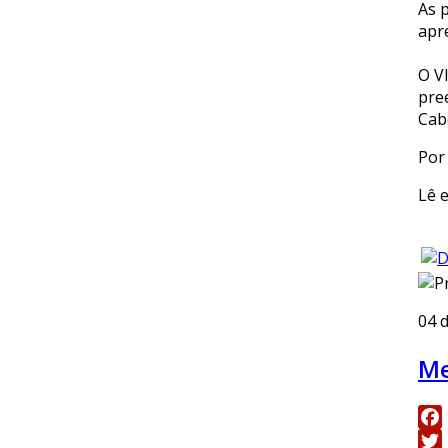
As 
apre
O V
pre
Cab
Por
Lê 
04 
Me
Fac