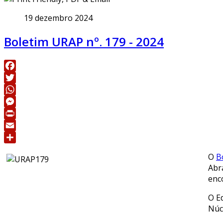
19 dezembro 2024
Boletim URAP nº. 179 - 2024
Facebook
Twitter
WhatsApp
Messenger
Print
Email
Share
O
B
Abr
enc
O Ed
Núc