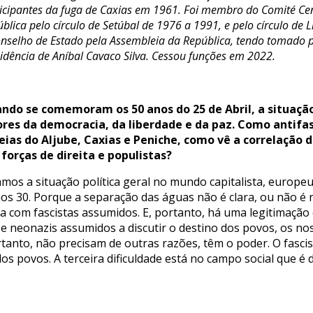
icipantes da fuga de Caxias em 1961. Foi membro do Comité Ce
blica pelo círculo de Setúbal de 1976 a 1991, e pelo círculo de
nselho de Estado pela Assembleia da República, tendo tomado p
idência de Aníbal Cavaco Silva. Cessou funções em 2022.
ndo se comemoram os 50 anos do 25 de Abril, a situação
ores da democracia, da liberdade e da paz. Como antifasc
eias do Aljube, Caxias e Peniche, como vê a correlação 
 forças de direita e populistas?
amos a situação política geral no mundo capitalista, euro
 30. Porque a separação das águas não é clara, ou não é nít
com fascistas assumidos. E, portanto, há uma legitimação e
e neonazis assumidos a discutir o destino dos povos, os nos
ortanto, não precisam de outras razões, têm o poder. O fasc
 povos. A terceira dificuldade está no campo social que é 