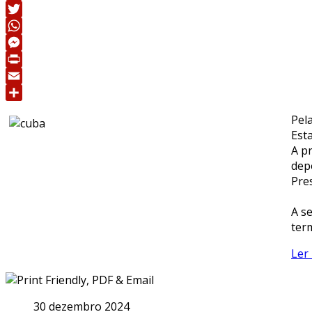
Facebook
Twitter
WhatsApp
Messenger
Print
Email
Share
Pel
Est
A p
dep
Pre
A s
ter
Ler 
30 dezembro 2024