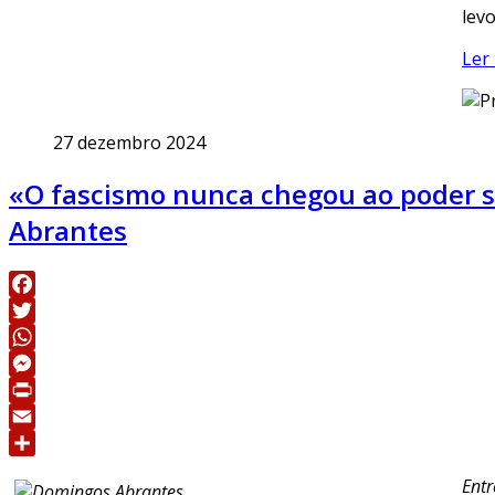
lev
Ler 
27 dezembro 2024
«O fascismo nunca chegou ao poder s
Abrantes
Facebook
Twitter
WhatsApp
Messenger
Print
Email
Share
Entr