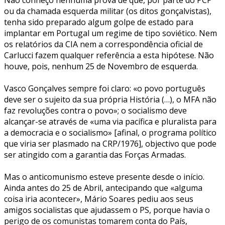
Não conheço nenhuma prova de que, por parte do PCP
ou da chamada esquerda militar (os ditos gonçalvistas),
tenha sido preparado algum golpe de estado para
implantar em Portugal um regime de tipo soviético. Nem
os relatórios da CIA nem a correspondência oficial de
Carlucci fazem qualquer referência a esta hipótese. Não
houve, pois, nenhum 25 de Novembro de esquerda.
Vasco Gonçalves sempre foi claro: «o povo português
deve ser o sujeito da sua própria História (…), o MFA não
faz revoluções contra o povo»; o socialismo deve
alcançar-se através de «uma via pacífica e pluralista para
a democracia e o socialismo» [afinal, o programa político
que viria ser plasmado na CRP/1976], objectivo que pode
ser atingido com a garantia das Forças Armadas.
Mas o anticomunismo esteve presente desde o início.
Ainda antes do 25 de Abril, antecipando que «alguma
coisa iria acontecer», Mário Soares pediu aos seus
amigos socialistas que ajudassem o PS, porque havia o
perigo de os comunistas tomarem conta do País,