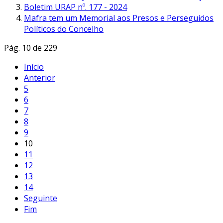
Boletim URAP nº. 177 - 2024
Mafra tem um Memorial aos Presos e Perseguidos
Políticos do Concelho
Pág. 10 de 229
Início
Anterior
5
6
7
8
9
10
11
12
13
14
Seguinte
Fim