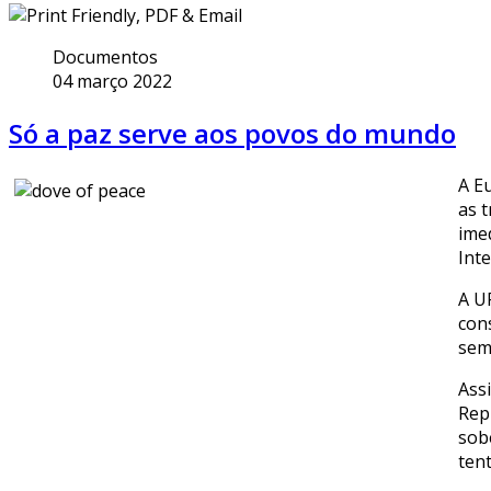
Documentos
04 março 2022
Só a paz serve aos povos do mundo
A E
as 
ime
Int
A U
con
sem
Ass
Rep
sobe
tent