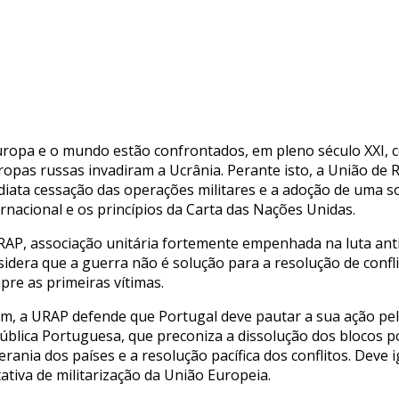
uropa e o mundo estão confrontados, em pleno século XXI, c
tropas russas invadiram a Ucrânia. Perante isto, a União de 
diata cessação das operações militares e a adoção de uma so
ernacional e os princípios da Carta das Nações Unidas.
RAP, associação unitária fortemente empenhada na luta antif
sidera que a guerra não é solução para a resolução de confl
pre as primeiras vítimas.
im, a URAP defende que Portugal deve pautar a sua ação pelo
ública Portuguesa, que preconiza a dissolução dos blocos po
rania dos países e a resolução pacífica dos conflitos. Deve 
ativa de militarização da União Europeia.