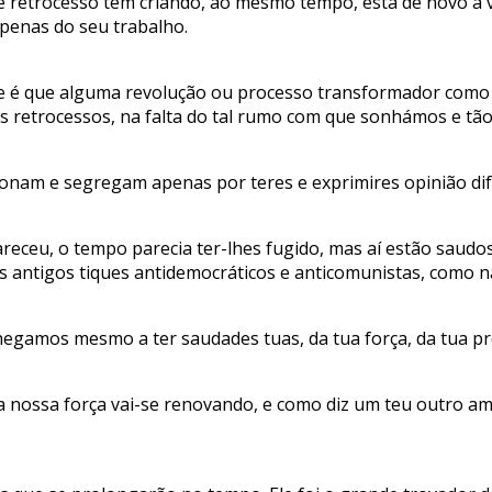
e retrocesso têm criando, ao mesmo tempo, está de novo à vi
penas do seu trabalho.
a, se é que alguma revolução ou processo transformador com
s retrocessos, na falta do tal rumo com que sonhámos e tão
onam e segregam apenas por teres e exprimires opinião dif
apareceu, o tempo parecia ter-lhes fugido, mas aí estão sa
es antigos tiques antidemocráticos e anticomunistas, como 
hegamos mesmo a ter saudades tuas, da tua força, da tua pr
a nossa força vai-se renovando, e como diz um teu outro am