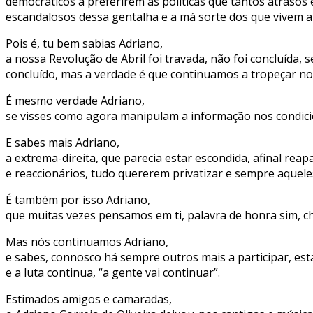
democráticos a preferirem as políticas que tantos atrasos 
escandalosos dessa gentalha e a má sorte dos que vivem a
Pois é, tu bem sabias Adriano,
a nossa Revolução de Abril foi travada, não foi concluíd
concluído, mas a verdade é que continuamos a tropeçar no
É mesmo verdade Adriano,
se visses como agora manipulam a informação nos condici
E sabes mais Adriano,
a extrema-direita, que parecia estar escondida, afinal re
e reaccionários, tudo quererem privatizar e sempre aquel
É também por isso Adriano,
que muitas vezes pensamos em ti, palavra de honra sim, c
Mas nós continuamos Adriano,
e sabes, connosco há sempre outros mais a participar, est
e a luta continua, “a gente vai continuar”.
Estimados amigos e camaradas,