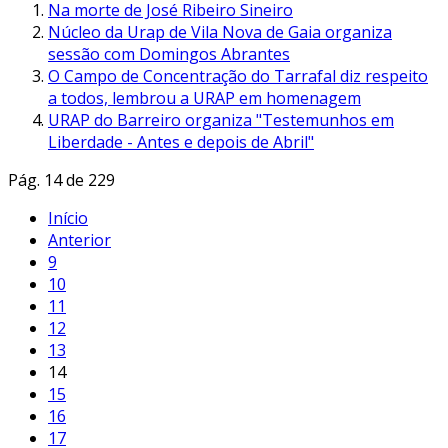
Na morte de José Ribeiro Sineiro
Núcleo da Urap de Vila Nova de Gaia organiza
sessão com Domingos Abrantes
O Campo de Concentração do Tarrafal diz respeito
a todos, lembrou a URAP em homenagem
URAP do Barreiro organiza "Testemunhos em
Liberdade - Antes e depois de Abril"
Pág. 14 de 229
Início
Anterior
9
10
11
12
13
14
15
16
17