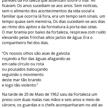
paredes da Fortaleza que assentam sobre o mar. Ali
ficavam. Os anos sucediam-se aos anos. Sem notícias,
sem o alimento dos acontecimentos da vida social e
familiar que ocorria lá fora, era um tempo sem sinais, um
tempo quase sem memória, Os dias sucediam-se aos dias
ao ritmo dos apitos e da formatura à porta das celas.
O mar bramia por baixo da fortaleza, respirava com ruído
elevando pelas frinchas altos jactos de água. Era o
companheiro fiel dos dias.
“Os nossos olhos são asas de gaivota
roçando a flor das águas afagando-as
em cada círculo ou rota
ou pousados balouçando
seguindo o movimento
deste mar tão brando
e logo tão violento.”
Na tarde de 20 de Maio de 1962 saiu da Fortaleza um
preso com duas malas nas mãos e seis anos e meio de
cárcere, os guardas e o chefe acompanharam-no até ao