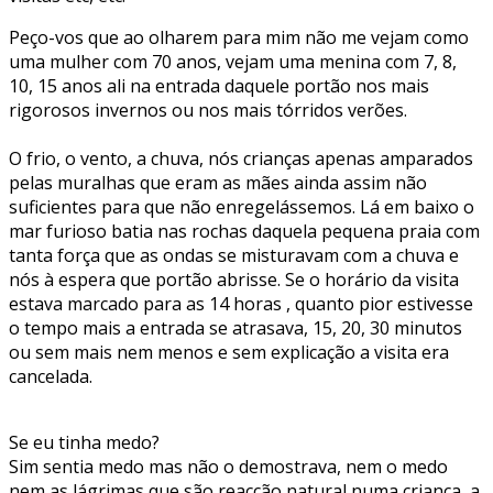
Peço-vos que ao olharem para mim não me vejam como
uma mulher com 70 anos, vejam uma menina com 7, 8,
10, 15 anos ali na entrada daquele portão nos mais
rigorosos invernos ou nos mais tórridos verões.
O frio, o vento, a chuva, nós crianças apenas amparados
pelas muralhas que eram as mães ainda assim não
suficientes para que não enregelássemos. Lá em baixo o
mar furioso batia nas rochas daquela pequena praia com
tanta força que as ondas se misturavam com a chuva e
nós à espera que portão abrisse. Se o horário da visita
estava marcado para as 14 horas , quanto pior estivesse
o tempo mais a entrada se atrasava, 15, 20, 30 minutos
ou sem mais nem menos e sem explicação a visita era
cancelada.
Se eu tinha medo?
Sim sentia medo mas não o demostrava, nem o medo
nem as lágrimas que são reacção natural numa criança, a